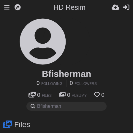
HD Resim
Bfisherman
0
0
FOLLOWING
FOLLOWERS
0
0
0
FILES
ALBUMY
Files