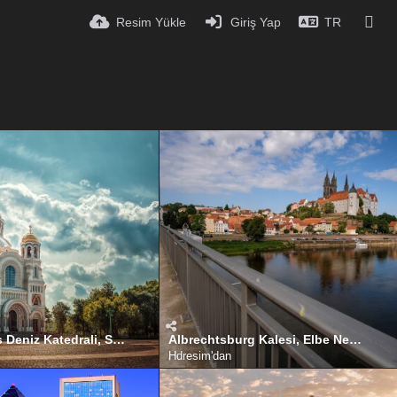
Resim Yükle
Giriş Yap
TR
St. Nicholas Deniz Katedrali, St. Petersburg (Saint Petersburg), Rusya
Albrechtsburg Kalesi, Elbe Nehri, Meissen, Dresden, Almanya
Hdresim
'dan