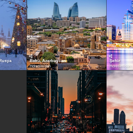
 Rusya
Bakü, Azerbaycan
Şehir
Hdresim
'dan
Hdresim
'dan