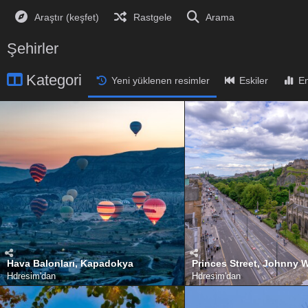
Araştır (keşfet)
Rastgele
Arama
Şehirler
Kategori
Yeni yüklenen resimler
Eskiler
En
Hava Balonları, Kapadokya
Hdresim
'dan
Hdresim
'dan