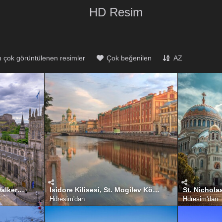
HD Resim
 çok görüntülenen resimler
Çok beğenilen
AZ
Princes Street, Johnny Walkers, Edinburgh, İskoçya
Isidore Kilisesi, St. Mogilev Köprüsü, Griboyedov Kanalı, St. Petersburg ( Saint Petersburg ), Rusya
Hdresim
'dan
Hdresim
'dan