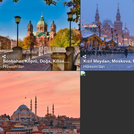
Sonbahar, Köprü, Doğa, Kilise, Tapınak, Kubbeler, Münih, Almanya
Kızıl Meydan, Moskova,
Hdresim
'dan
Hdresim
'dan