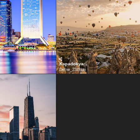
Kapadokya
Defne_234
'dan