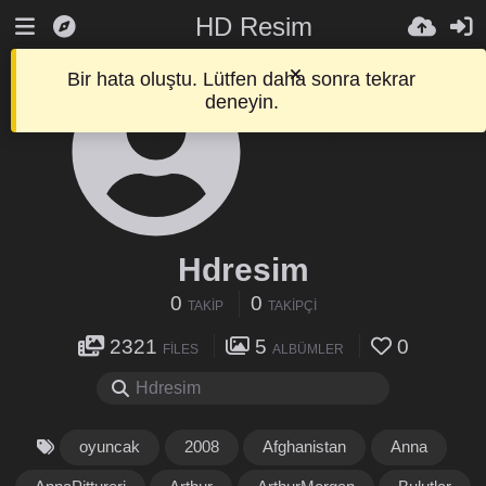
HD Resim
Bir hata oluştu. Lütfen daha sonra tekrar
deneyin.
Hdresim
0
0
TAKIP
TAKIPÇI
2321
5
0
FILES
ALBÜMLER
oyuncak
2008
Afghanistan
Anna