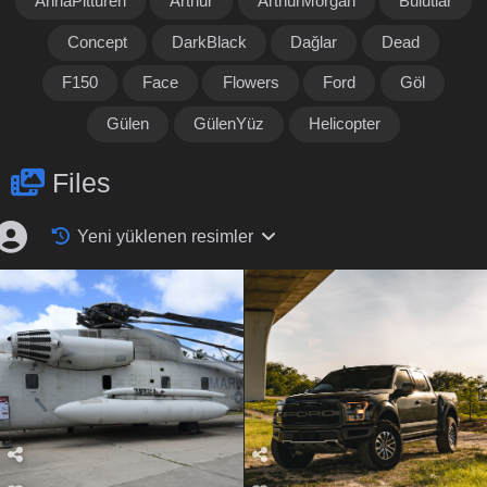
AnnaPittureri
Arthur
ArthurMorgan
Bulutlar
Concept
DarkBlack
Dağlar
Dead
F150
Face
Flowers
Ford
Göl
Gülen
GülenYüz
Helicopter
Files
Yeni yüklenen resimler