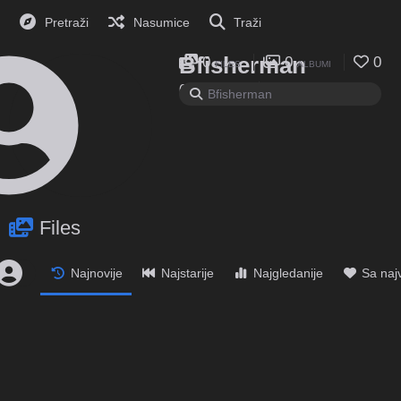
Pretraži
Nasumice
Traži
Bfisherman
0
0
0
FILES
ALBUMI
0
0
FOLLOWING
FOLLOWERS
Files
Najnovije
Najstarije
Najgledanije
Sa naj